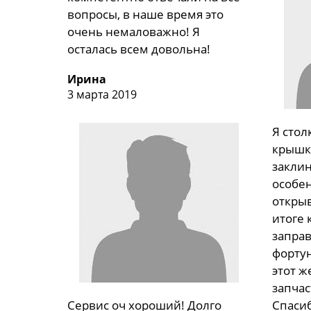
вопросы, в наше время это
очень немаловажно! Я
осталась всем довольна!
Ирина
3 марта 2019
Я стол
крышк
закли
особе
открыв
итоге 
заправ
фортун
этот ж
запчас
Сервис оч хороший! Долго
Спаси